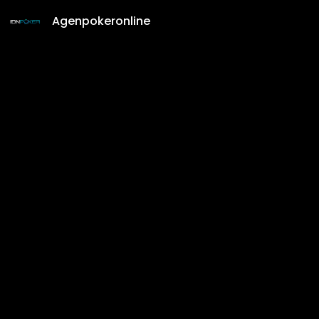
Agenpokeronline