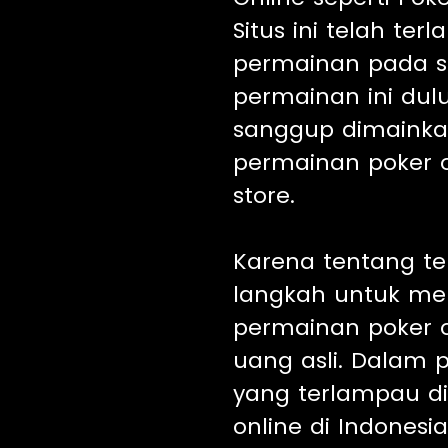
Situs ini telah te
permainan pada situ
permainan ini dul
sanggup dimainkan
permainan poker o
store.
Karena tentang t
langkah untuk men
permainan poker 
uang asli. Dalam p
yang terlampau di
online di Indones