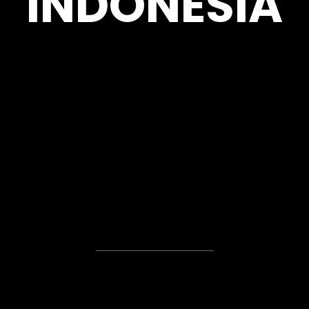
INDONESIA