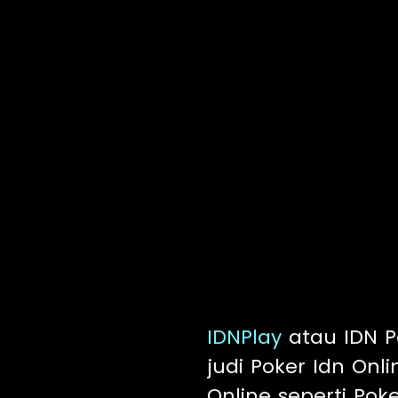
IDNPlay
atau IDN P
judi Poker Idn On
Online seperti Po