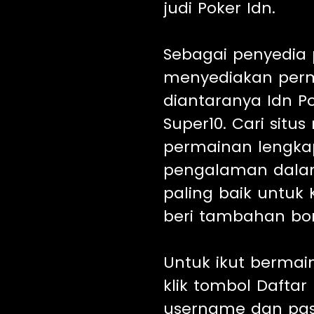
judi Poker Idn.
Sebagai penyedia p
menyediakan perm
diantaranya Idn 
Super10. Cari situ
permainan lengka
pengalaman dalam
paling baik untuk 
beri tambahan bonu
Untuk ikut bermai
klik tombol Daftar
username dan pas