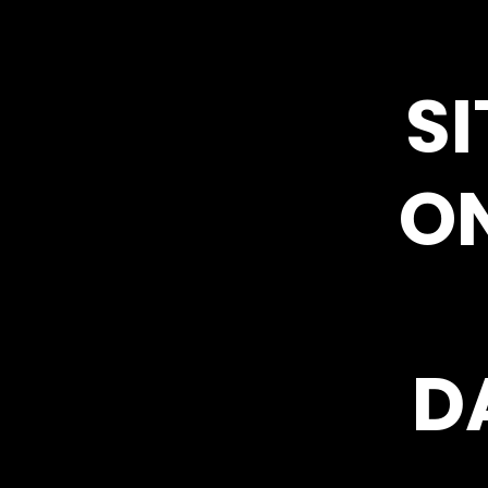
SI
ON
D