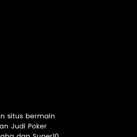
n situs bermain
an Judi Poker
aha dan Super10.