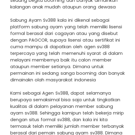
sedang begitu booming dan banyak dimainkan
kalangan anak mudah ataupun orang dewasa
Sabung Ayam Sv388 kala ini dikenal sebagai
platform sabung ayam yang telah memiliki lisensi
formal berasal dari cagayan atau yang disebut
dengan PAGCOR, supaya lisensi atau sertifikat ini
cuma mampu di dapatkan oleh agen sv388
terpercaya yang telah memenuhi syarat di dalam
melayani membernya baik itu calon member
ataupun member setianya. Dimana untuk
permainan ini sedang sanga booming dan banyak
dimainakn olah masyarakat indonesia
Kami sebagai Agen Sv388, dapat selamanya
berupaya semaksimal bisa saja untuk tingkatkan
kualitas di dalam pelayanan member sabung
ayam sv388. Sehingga kamipun telah bekerja mirip
dengan situs formal sv388, dan kala ini kita
termasuk telah memiliki jumlah member terbanyak
berasal dari pemain sabung ayam sv388. Dimana