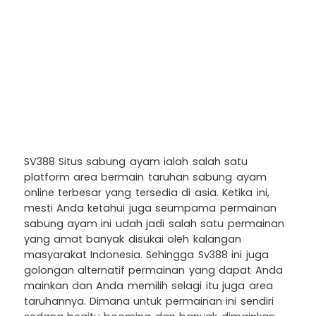
SV388 Situs sabung ayam ialah salah satu
platform area bermain taruhan sabung ayam
online terbesar yang tersedia di asia. Ketika ini,
mesti Anda ketahui juga seumpama permainan
sabung ayam ini udah jadi salah satu permainan
yang amat banyak disukai oleh kalangan
masyarakat Indonesia. Sehingga Sv388 ini juga
golongan alternatif permainan yang dapat Anda
mainkan dan Anda memilih selagi itu juga area
taruhannya. Dimana untuk permainan ini sendiri