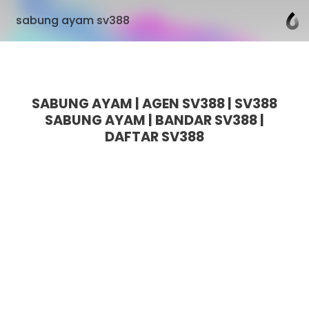
sabung ayam sv388
SABUNG AYAM | AGEN SV388 | SV388
SABUNG AYAM | BANDAR SV388 |
DAFTAR SV388