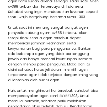
agen kami sudah dikenal sebagai salah satu Agen
sv388 terbaik dan terpercaya di Indonesia.
Sahabat yang ingin mendapatkan layanan seperti
tentu wajib bergabung bersama SKYBET303
Untuk saat ini memang sangat banyak agen
penyedia sabung ayam sv388 terbaru,. Akan
tetapi tidak semua agen tersebut dapat
memberikan jaminan keamanan serta
kenyamanan bagi para penggunanya,. Bahkan
ada beberapa agen yang tidak bertanggung
jawab dan hanya mencari keuntungan semata
dengan menipu para pengguna. Maka dari itu
disini sahabat harus jeli dalam memilih agen
terpercaya agar tidak terjebak dengan iming yang
di lontarkan oleh suatu agen
Nah, untuk menghindari hal tersebut, sahabat bisa
mempercayakan agen kami SKYBET303,. Untuk
memulai bermain, sahabat perlu melakukan
pendaftaran akun terlebih dahulu,. Pendaftaran