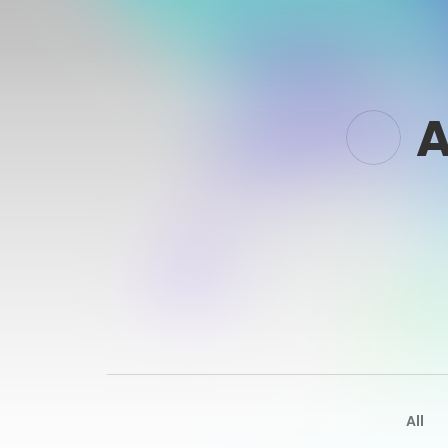
A
All