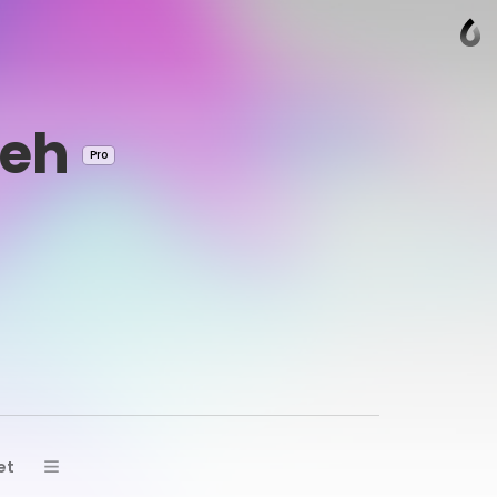
beh
Pro
et