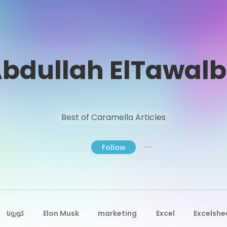
bdullah ElTawal
Best of Caramella Articles
Follow
● ● ●
كورونا
Elon Musk
marketing
Excel
Excelshe