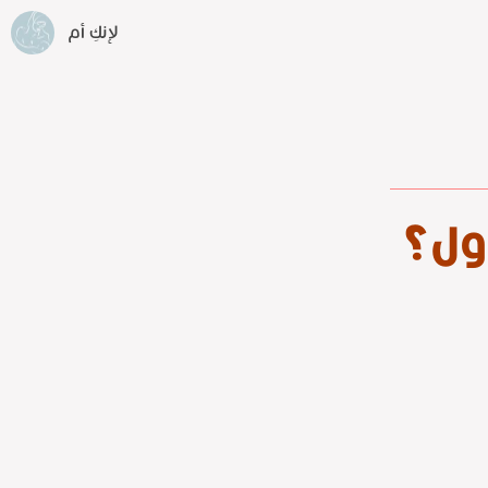
لإنكِ أم
ول؟