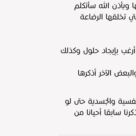
ا وبأذن الله سأتكلم
ي تخلقها الرضاعة
رغب بإيجاد حلول وكذلك
لبعض الآخر أذكرها
فسية والجسدية حتى لو
نا سابقا أحيانا من