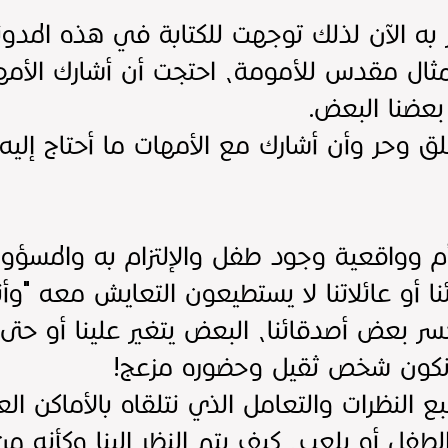
ه الآن لذلك توجهت للكتابة في هذه المدونة
ثال مقدس للأمومة، احتجت أن أشارك الأمها
بعضنا البعض.
ق وحر وأن أشارك مع الأمهات ما أحتاج إليه
م وواقعية وجود طفل والإلتزام به والمسؤولي
ا أو عائلاتنا لا يستطيعون التعايش معه "وأنا
سر بعض أصدقائنا، البعض يتغير علينا أو حتى 
و نكون شخص ثقيل وحضوره مزعج!
بع النظرات والتعامل الذي نتلقاه بالأماكن 
ل أو يلعب، كيف يتم النظر إلينا وكأنه من 